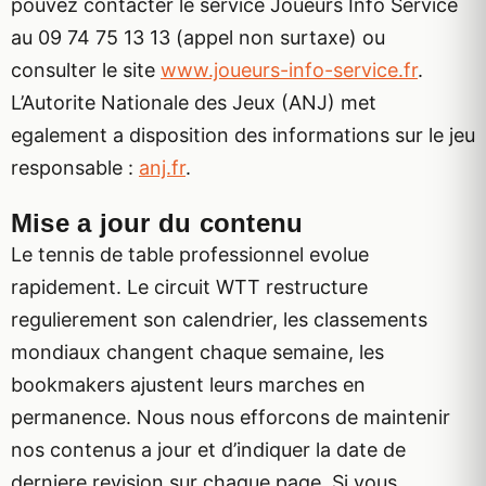
pouvez contacter le service Joueurs Info Service
au 09 74 75 13 13 (appel non surtaxe) ou
consulter le site
www.joueurs-info-service.fr
.
L’Autorite Nationale des Jeux (ANJ) met
egalement a disposition des informations sur le jeu
responsable :
anj.fr
.
Mise a jour du contenu
Le tennis de table professionnel evolue
rapidement. Le circuit WTT restructure
regulierement son calendrier, les classements
mondiaux changent chaque semaine, les
bookmakers ajustent leurs marches en
permanence. Nous nous efforcons de maintenir
nos contenus a jour et d’indiquer la date de
derniere revision sur chaque page. Si vous