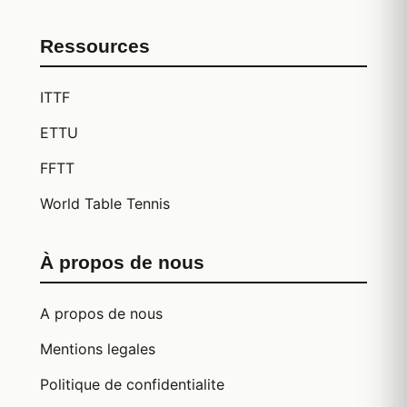
Ressources
ITTF
ETTU
FFTT
World Table Tennis
À propos de nous
A propos de nous
Mentions legales
Politique de confidentialite