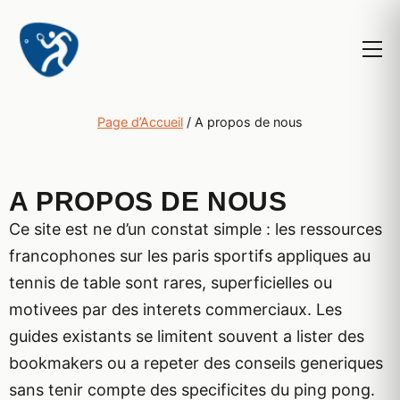
Page d’Accueil
/
A propos de nous
A PROPOS DE NOUS
Ce site est ne d’un constat simple : les ressources
francophones sur les paris sportifs appliques au
tennis de table sont rares, superficielles ou
motivees par des interets commerciaux. Les
guides existants se limitent souvent a lister des
bookmakers ou a repeter des conseils generiques
sans tenir compte des specificites du ping pong.