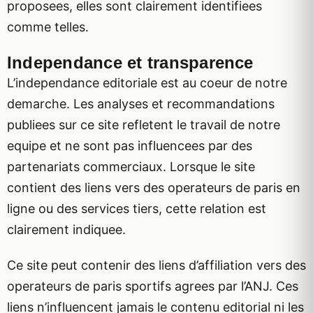
proposees, elles sont clairement identifiees
comme telles.
Independance et transparence
L’independance editoriale est au coeur de notre
demarche. Les analyses et recommandations
publiees sur ce site refletent le travail de notre
equipe et ne sont pas influencees par des
partenariats commerciaux. Lorsque le site
contient des liens vers des operateurs de paris en
ligne ou des services tiers, cette relation est
clairement indiquee.
Ce site peut contenir des liens d’affiliation vers des
operateurs de paris sportifs agrees par l’ANJ. Ces
liens n’influencent jamais le contenu editorial ni les