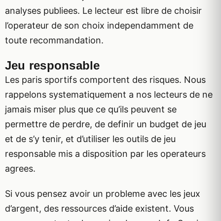
analyses publiees. Le lecteur est libre de choisir
l’operateur de son choix independamment de
toute recommandation.
Jeu responsable
Les paris sportifs comportent des risques. Nous
rappelons systematiquement a nos lecteurs de ne
jamais miser plus que ce qu’ils peuvent se
permettre de perdre, de definir un budget de jeu
et de s’y tenir, et d’utiliser les outils de jeu
responsable mis a disposition par les operateurs
agrees.
Si vous pensez avoir un probleme avec les jeux
d’argent, des ressources d’aide existent. Vous