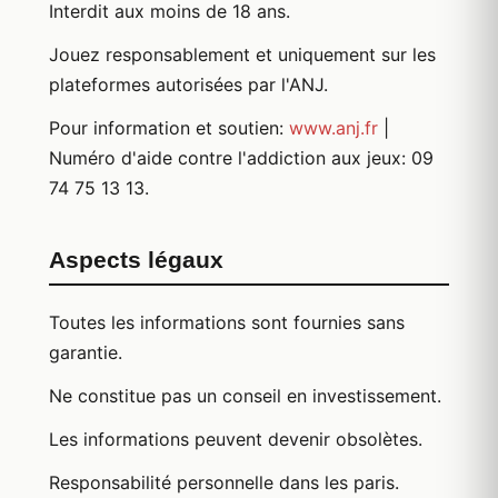
Interdit aux moins de 18 ans.
Jouez responsablement et uniquement sur les
plateformes autorisées par l'ANJ.
Pour information et soutien:
www.anj.fr
|
Numéro d'aide contre l'addiction aux jeux: 09
74 75 13 13.
Aspects légaux
Toutes les informations sont fournies sans
garantie.
Ne constitue pas un conseil en investissement.
Les informations peuvent devenir obsolètes.
Responsabilité personnelle dans les paris.