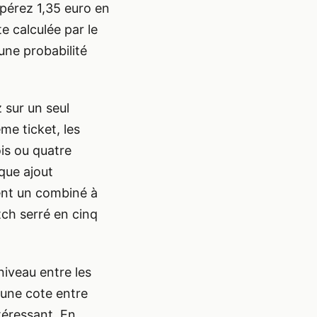
upérez 1,35 euro en
e calculée par le
une probabilité
 sur un seul
e ticket, les
ois ou quatre
aque ajout
ent un combiné à
tch serré en cinq
niveau entre les
 une cote entre
ntéressant. En