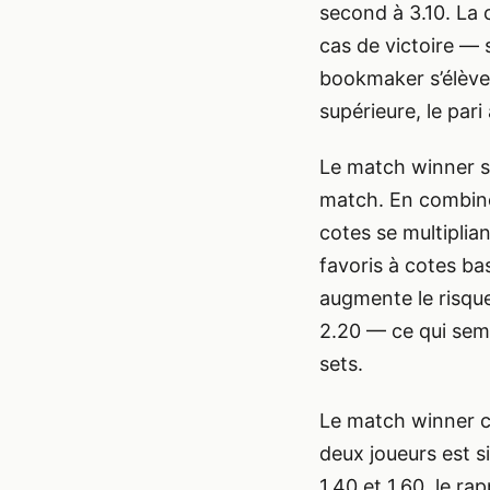
second à 3.10. La 
cas de victoire — s
bookmaker s’élève 
supérieure, le par
Le match winner se
match. En combiné
cotes se multiplia
favoris à cotes ba
augmente le risque
2.20 — ce qui semb
sets.
Le match winner co
deux joueurs est s
1.40 et 1.60, le ra