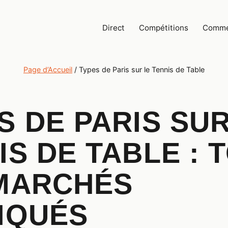
Direct
Compétitions
Comme
Page d’Accueil
/
Types de Paris sur le Tennis de Table
S DE PARIS SUR
IS DE TABLE : 
MARCHÉS
IQUÉS