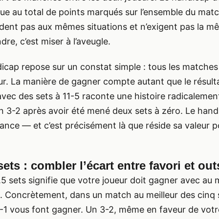
ique au total de points marqués sur l’ensemble du mat
ent pas aux mêmes situations et n’exigent pas la mê
re, c’est miser à l’aveugle.
dicap repose sur un constat simple : tous les matche
ur. La manière de gagner compte autant que le résulta
avec des sets à 11-5 raconte une histoire radicalemen
un 3-2 après avoir été mené deux sets à zéro. Le han
uance — et c’est précisément là que réside sa valeur p
ts : combler l’écart entre favori et out
5 sets signifie que votre joueur doit gagner avec au
 Concrètement, dans un match au meilleur des cinq se
-1 vous font gagner. Un 3-2, même en faveur de votre