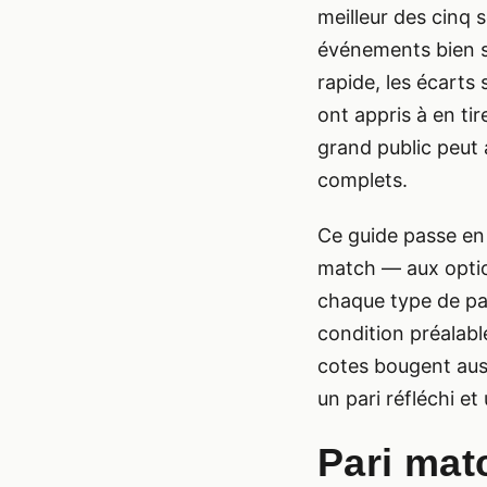
meilleur des cinq 
événements bien su
rapide, les écart
ont appris à en ti
grand public peut 
complets.
Ce guide passe en 
match — aux optio
chaque type de par
condition préalab
cotes bougent auss
un pari réfléchi et 
Pari mat