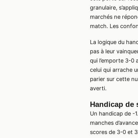
granulaire, s’appl
marchés ne répond
match. Les confond
La logique du han
pas à leur vainque
qui l’emporte 3-0 
celui qui arrache 
parier sur cette n
averti.
Handicap de se
Un handicap de -1.
manches d’avance.
scores de 3-0 et 3