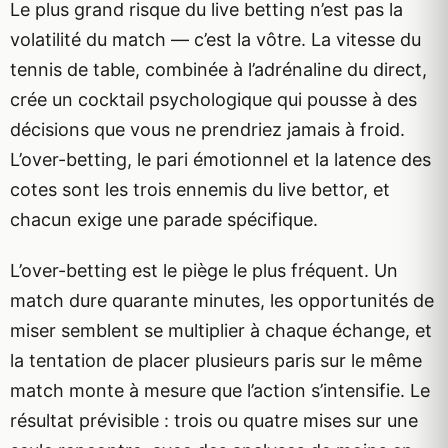
Le plus grand risque du live betting n’est pas la
volatilité du match — c’est la vôtre. La vitesse du
tennis de table, combinée à l’adrénaline du direct,
crée un cocktail psychologique qui pousse à des
décisions que vous ne prendriez jamais à froid.
L’over-betting, le pari émotionnel et la latence des
cotes sont les trois ennemis du live bettor, et
chacun exige une parade spécifique.
L’over-betting est le piège le plus fréquent. Un
match dure quarante minutes, les opportunités de
miser semblent se multiplier à chaque échange, et
la tentation de placer plusieurs paris sur le même
match monte à mesure que l’action s’intensifie. Le
résultat prévisible : trois ou quatre mises sur une