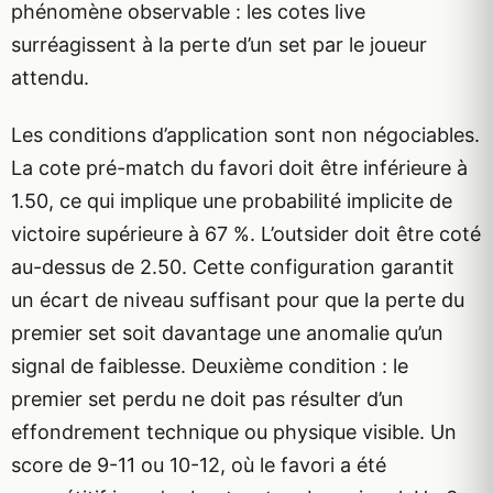
phénomène observable : les cotes live
surréagissent à la perte d’un set par le joueur
attendu.
Les conditions d’application sont non négociables.
La cote pré-match du favori doit être inférieure à
1.50, ce qui implique une probabilité implicite de
victoire supérieure à 67 %. L’outsider doit être coté
au-dessus de 2.50. Cette configuration garantit
un écart de niveau suffisant pour que la perte du
premier set soit davantage une anomalie qu’un
signal de faiblesse. Deuxième condition : le
premier set perdu ne doit pas résulter d’un
effondrement technique ou physique visible. Un
score de 9-11 ou 10-12, où le favori a été