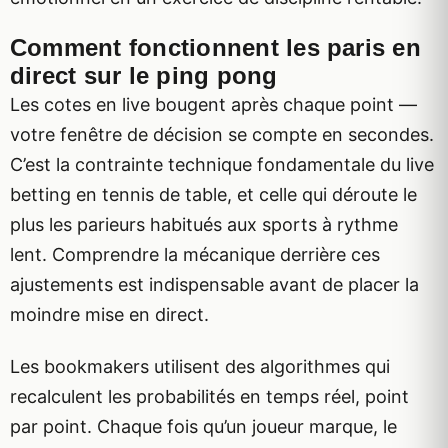
Comment fonctionnent les paris en
direct sur le ping pong
Les cotes en live bougent après chaque point —
votre fenêtre de décision se compte en secondes.
C’est la contrainte technique fondamentale du live
betting en tennis de table, et celle qui déroute le
plus les parieurs habitués aux sports à rythme
lent. Comprendre la mécanique derrière ces
ajustements est indispensable avant de placer la
moindre mise en direct.
Les bookmakers utilisent des algorithmes qui
recalculent les probabilités en temps réel, point
par point. Chaque fois qu’un joueur marque, le