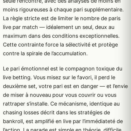
seule rencontre, avec des analyses de moins en
moins rigoureuses à chaque pari supplémentaire.
La règle stricte est de limiter le nombre de paris
live par match — idéalement un seul, deux au
maximum dans des conditions exceptionnelles.
Cette contrainte force la sélectivité et protège
contre la spirale de l’accumulation.
Le pari émotionnel est le compagnon toxique du
live betting. Vous misez sur le favori, il perd le
deuxième set, votre pari est en danger — et l’envie
de miser à nouveau pour vous couvrir ou vous
rattraper s’installe. Ce mécanisme, identique au
chasing losses décrit dans les stratégies de
bankroll, est amplifié en live par l’immédiateté de
l’action. La parade est simple en théorie, difficile