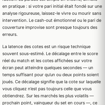
en pratique : si votre pari initial était fondé sur une
analyse rigoureuse, laissez-le vivre ou mourir sans
intervention. Le cash-out émotionnel ou le pari de
couverture improvise sont presque toujours des
erreurs.
La latence des cotes est un risque technique
souvent sous-estimé. Le décalage entre le score
réel du match et les cotes affichées sur votre
écran peut atteindre quelques secondes — un
temps suffisant pour qu’un ou deux points soient
joués. Ce décalage signifie que la cote sur laquelle
vous cliquez n’est pas toujours celle que vous
obtiendrez. Sur les marchés les plus volatils —
prochain point, vainqueur du set en cours —, ce