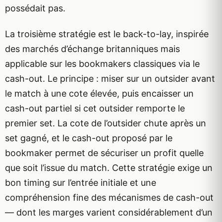
possédait pas.
La troisième stratégie est le back-to-lay, inspirée
des marchés d’échange britanniques mais
applicable sur les bookmakers classiques via le
cash-out. Le principe : miser sur un outsider avant
le match à une cote élevée, puis encaisser un
cash-out partiel si cet outsider remporte le
premier set. La cote de l’outsider chute après un
set gagné, et le cash-out proposé par le
bookmaker permet de sécuriser un profit quelle
que soit l’issue du match. Cette stratégie exige un
bon timing sur l’entrée initiale et une
compréhension fine des mécanismes de cash-out
— dont les marges varient considérablement d’un