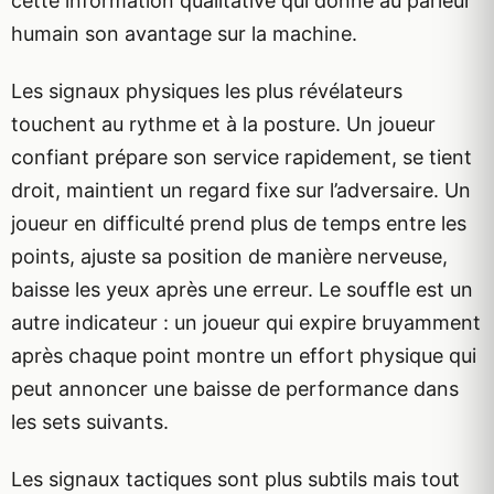
cette information qualitative qui donne au parieur
humain son avantage sur la machine.
Les signaux physiques les plus révélateurs
touchent au rythme et à la posture. Un joueur
confiant prépare son service rapidement, se tient
droit, maintient un regard fixe sur l’adversaire. Un
joueur en difficulté prend plus de temps entre les
points, ajuste sa position de manière nerveuse,
baisse les yeux après une erreur. Le souffle est un
autre indicateur : un joueur qui expire bruyamment
après chaque point montre un effort physique qui
peut annoncer une baisse de performance dans
les sets suivants.
Les signaux tactiques sont plus subtils mais tout