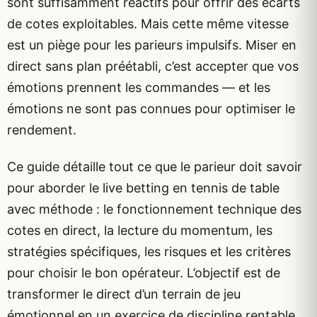
sont suffisamment réactifs pour offrir des écarts
de cotes exploitables. Mais cette même vitesse
est un piège pour les parieurs impulsifs. Miser en
direct sans plan préétabli, c’est accepter que vos
émotions prennent les commandes — et les
émotions ne sont pas connues pour optimiser le
rendement.
Ce guide détaille tout ce que le parieur doit savoir
pour aborder le live betting en tennis de table
avec méthode : le fonctionnement technique des
cotes en direct, la lecture du momentum, les
stratégies spécifiques, les risques et les critères
pour choisir le bon opérateur. L’objectif est de
transformer le direct d’un terrain de jeu
émotionnel en un exercice de discipline rentable.