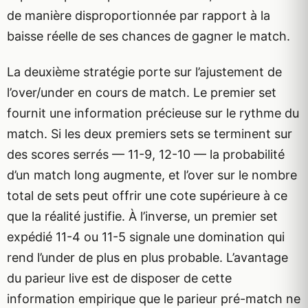
de manière disproportionnée par rapport à la
baisse réelle de ses chances de gagner le match.
La deuxième stratégie porte sur l’ajustement de
l’over/under en cours de match. Le premier set
fournit une information précieuse sur le rythme du
match. Si les deux premiers sets se terminent sur
des scores serrés — 11-9, 12-10 — la probabilité
d’un match long augmente, et l’over sur le nombre
total de sets peut offrir une cote supérieure à ce
que la réalité justifie. À l’inverse, un premier set
expédié 11-4 ou 11-5 signale une domination qui
rend l’under de plus en plus probable. L’avantage
du parieur live est de disposer de cette
information empirique que le parieur pré-match ne