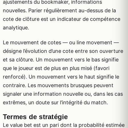
ajustements du bookmaker, informations
nouvelles. Parier régulièrement au-dessus de la
cote de clôture est un indicateur de compétence
analytique.
Le mouvement de cotes — ou line movement —
désigne l’évolution d’une cote entre son ouverture
et sa clôture. Un mouvement vers le bas signifie
que le joueur est de plus en plus misé (favori
renforcé). Un mouvement vers le haut signifie le
contraire. Les mouvements brusques peuvent
signaler une information nouvelle ou, dans les cas
extrêmes, un doute sur l’intégrité du match.
Termes de stratégie
Le value bet est un pari dont la probabilité estimée