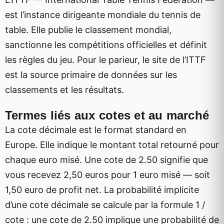
est l’instance dirigeante mondiale du tennis de
table. Elle publie le classement mondial,
sanctionne les compétitions officielles et définit
les règles du jeu. Pour le parieur, le site de l’ITTF
est la source primaire de données sur les
classements et les résultats.
Termes liés aux cotes et au marché
La cote décimale est le format standard en
Europe. Elle indique le montant total retourné pour
chaque euro misé. Une cote de 2.50 signifie que
vous recevez 2,50 euros pour 1 euro misé — soit
1,50 euro de profit net. La probabilité implicite
d’une cote décimale se calcule par la formule 1 /
cote : une cote de 2.50 implique une probabilité de