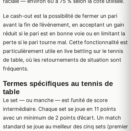
faciale — environ 60 à 75 % selon la cote utilisée.
Le cash-out est la possibilité de fermer un pari
avant la fin de l’événement, en acceptant un gain
réduit si le pari est en bonne voie ou en limitant la
perte si le pari tourne mal. Cette fonctionnalité est
particulièrement utile en live betting sur le tennis
de table, où les retournements de situation sont
fréquents.
Termes spécifiques au tennis de
table
Le set — ou manche — est l’unité de score
intermédiaire. Chaque set se joue en 11 points
avec un minimum de 2 points d’écart. Un match
standard se joue au meilleur des cinq sets (premier