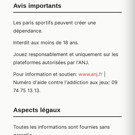
Avis importants
Les paris sportifs peuvent créer une
dépendance.
Interdit aux moins de 18 ans.
Jouez responsablement et uniquement sur les
plateformes autorisées par l'ANJ.
Pour information et soutien:
www.anj.fr
|
Numéro d'aide contre l'addiction aux jeux: 09
74 75 13 13.
Aspects légaux
Toutes les informations sont fournies sans